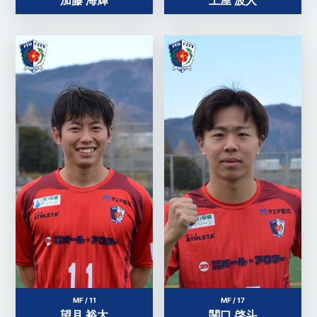
加藤 海輝
土屋 波人
MF / 11
MF / 17
望月 裕太
関口 啓斗