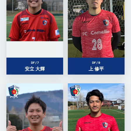
DF / 7
DF / 9
安立 大輝
上 修平