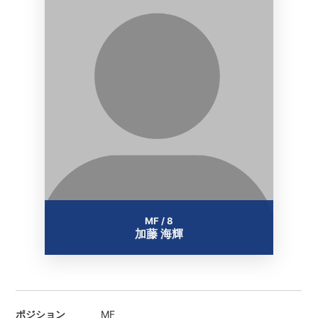
MF / 8
加藤 海輝
ポジション
MF