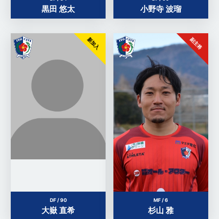
黒田 悠太
小野寺 波瑠
新加入
副主将
DF / 90
MF / 6
大嶽 直希
杉山 雅