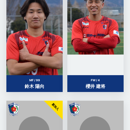
MF / 99
FW / 4
鈴木 陽向
櫻井 建将
新加入